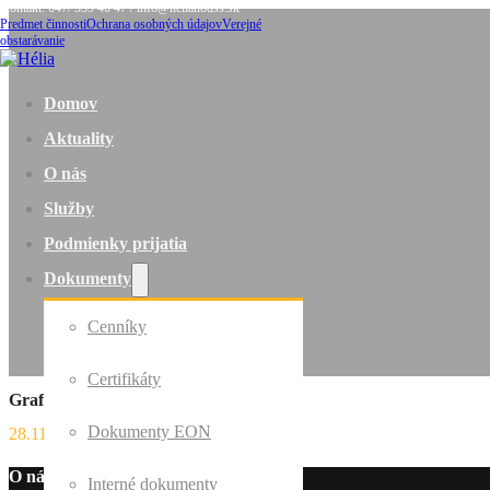
Kontakt: 047/ 559 46 47 / info@helianodss.sk
Predmet činnosti
Ochrana osobných údajov
Verejné
obstarávanie
Domov
Aktuality
O nás
Služby
Podmienky prijatia
Dokumenty
Cenníky
Certifikáty
Grafomotorika
Dokumenty EON
28.11.2020
O nás
Interné dokumenty