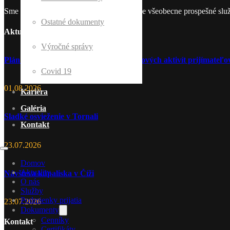
Sme nezisková organizácia, ktorá poskytuje všeobecne prospešné slu
Ostatné dokumenty
Aktuality
Výročné správy
Plán kultúrnych, spoločenských a športových aktivít prijímate
Covid 19
01.08.2026
Kariéra
Galéria
Sladké osvieženie v Tornali
Kontakt
23.07.2026
Domov
Aktuality
Návšteva kúpaliska v Číži
O nás
Služby
Podmienky prijatia
23.07.2026
Dokumenty
Cenníky
Kontakt
Certifikáty