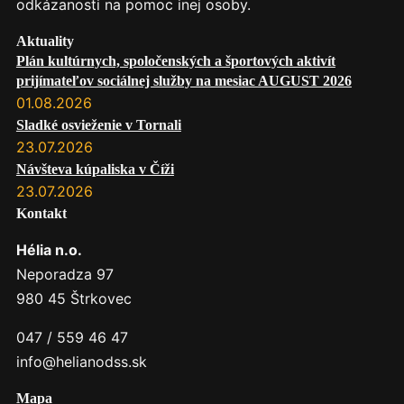
odkázanosti na pomoc inej osoby.
Aktuality
Plán kultúrnych, spoločenských a športových aktivít
prijímateľov sociálnej služby na mesiac AUGUST 2026
01.08.2026
Sladké osvieženie v Tornali
23.07.2026
Návšteva kúpaliska v Číži
23.07.2026
Kontakt
Hélia n.o.
Neporadza 97
980 45 Štrkovec
047 / 559 46 47
info@helianodss.sk
Mapa