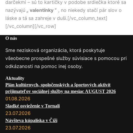
darčekmi – sú to kartičky v podobe srdiečka ktoré sa
nazývajú
„ valentínky ”
, no niekedy stačí pár slov o
láske a tá sa zahreje v duši.[/vc_column_text]
[/vc_column][/vc_row]
O nás
Sme nezisková organizácia, ktorá poskytuje
všeobecne prospešné služby súvisiace s pomocou pri
odkázanosti na pomoc inej osoby.
Aktuality
Plán kultúrnych, spoločenských a športových aktivít
prijímateľov sociálnej služby na mesiac AUGUST 2026
01.08.2026
Sladké osvieženie v Tornali
23.07.2026
Návšteva kúpaliska v Číži
23.07.2026