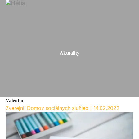
Aktuality
Valentín
Zverejnil Domov sociálnych služieb
｜
14.02.2022