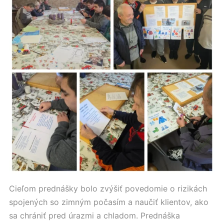
Cieľom prednášky bolo zvýšiť povedomie o rizikách
spojených so zimným počasím a naučiť klientov, ako
sa chrániť pred úrazmi a chladom. Prednáška