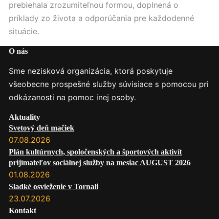
prebiehala zrozumiteľnou formou, doplnená o
príklady zo života a odporúčania pre každodenné
situácie.
O nás
Sme nezisková organizácia, ktorá poskytuje
všeobecne prospešné služby súvisiace s pomocou pri
odkázanosti na pomoc inej osoby.
Aktuality
Svetový deň mačiek
07.08.2026
Plán kultúrnych, spoločenských a športových aktivít
prijímateľov sociálnej služby na mesiac AUGUST 2026
01.08.2026
Sladké osvieženie v Tornali
23.07.2026
Kontakt