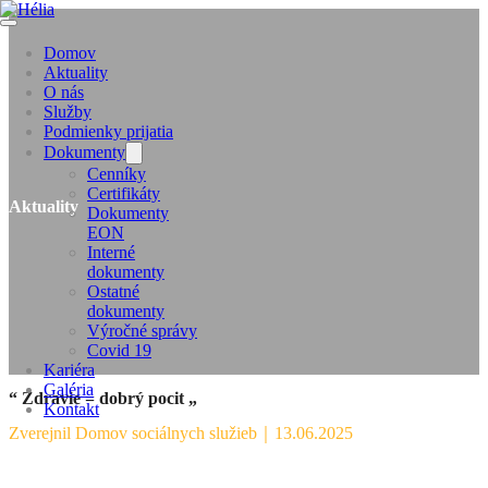
Domov
Aktuality
O nás
Služby
Podmienky prijatia
Dokumenty
Cenníky
Certifikáty
Aktuality
Dokumenty
EON
Interné
dokumenty
Ostatné
dokumenty
Výročné správy
Covid 19
Kariéra
Galéria
“ Zdravie = dobrý pocit „
Kontakt
Zverejnil Domov sociálnych služieb
｜
13.06.2025