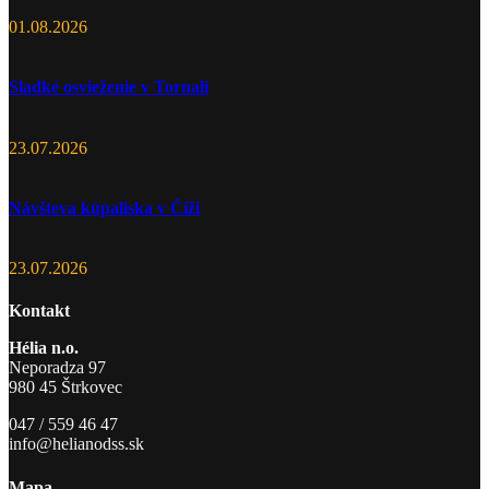
01.08.2026
Sladké osvieženie v Tornali
23.07.2026
Návšteva kúpaliska v Číži
23.07.2026
Kontakt
Hélia n.o.
Neporadza 97
980 45 Štrkovec
047 / 559 46 47
info@helianodss.sk
Mapa