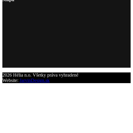
2026 Hélia n.o. Všetky práva vyhradené
Website:
JarvinDesign.sk