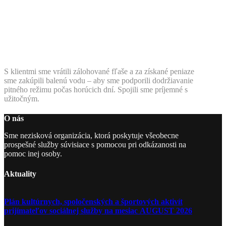
S klientmi sme vrátili zálohované fľaše a za získané peniaze
sme zakúpili balenú vodu – aby sme podporili dodržiavanie
pitného režimu počas horúcich dní. Spojili sme príjemné s
užitočným.
O nás
Sme nezisková organizácia, ktorá poskytuje všeobecne
prospešné služby súvisiace s pomocou pri odkázanosti na
pomoc inej osoby.
Aktuality
Plán kultúrnych, spoločenských a športových aktivít
prijímateľov sociálnej služby na mesiac AUGUST 2026