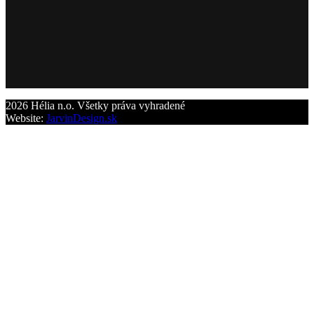
2026 Hélia n.o. Všetky práva vyhradené
Website:
JarvinDesign.sk