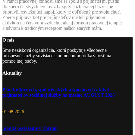
V rámci pracovnej činnosti sme sa spolu s prijímateľmi pustili
do zberu čerstvých kvetov z bazy. Z nazbieranej bazy sme
pripravili osviežujúci nápoj, ktorý je obľúbený pre svoju chuť.
Zber a príprava bol pre prijímateľov nie len príjemnou
aktivitou na čerstvom vzduchu, ale aj formou pracovnej terapie
a návratu k tradičným receptom našich starých mám.
O nás
Sme nezisková organizácia, ktorá poskytuje všeobecne
prospešné služby súvisiace s pomocou pri odkázanosti na
pomoc inej osoby.
Aktuality
Plán kultúrnych, spoločenských a športových aktivít
prijímateľov sociálnej služby na mesiac AUGUST 2026
01.08.2026
Sladké osvieženie v Tornali