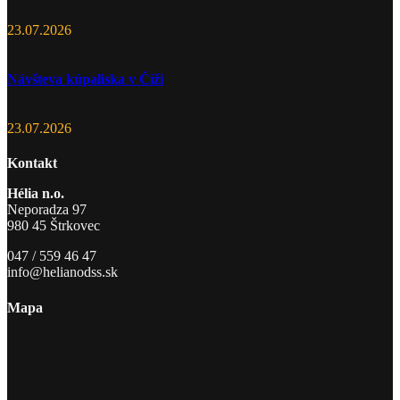
23.07.2026
Návšteva kúpaliska v Číži
23.07.2026
Kontakt
Hélia n.o.
Neporadza 97
980 45 Štrkovec
047 / 559 46 47
info@helianodss.sk
Mapa