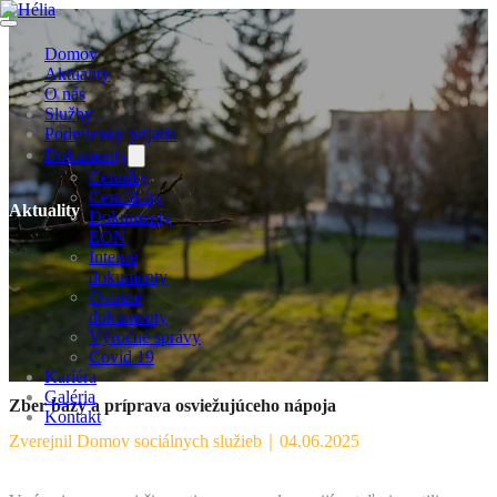
Domov
Aktuality
O nás
Služby
Podmienky prijatia
Dokumenty
Cenníky
Certifikáty
Aktuality
Dokumenty
EON
Interné
dokumenty
Ostatné
dokumenty
Výročné správy
Covid 19
Kariéra
Galéria
Zber bazy a príprava osviežujúceho nápoja
Kontakt
Zverejnil Domov sociálnych služieb
｜
04.06.2025