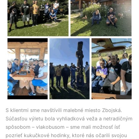
S klientmi sme navštívili malebné miesto Zbojská.
Súčasťou výletu bola vyhliadková veža a netradičným
spôsobom – vlakobusom – sme mali možnosť ísť
pozrieť kukučkové hodinky, ktoré nás očarili svojou