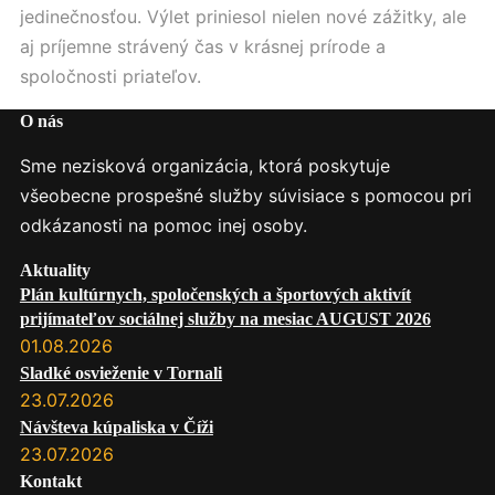
jedinečnosťou. Výlet priniesol nielen nové zážitky, ale
aj príjemne strávený čas v krásnej prírode a
spoločnosti priateľov.
O nás
Sme nezisková organizácia, ktorá poskytuje
všeobecne prospešné služby súvisiace s pomocou pri
odkázanosti na pomoc inej osoby.
Aktuality
Plán kultúrnych, spoločenských a športových aktivít
prijímateľov sociálnej služby na mesiac AUGUST 2026
01.08.2026
Sladké osvieženie v Tornali
23.07.2026
Návšteva kúpaliska v Číži
23.07.2026
Kontakt