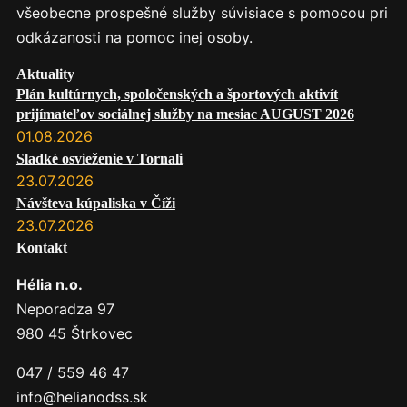
všeobecne prospešné služby súvisiace s pomocou pri
odkázanosti na pomoc inej osoby.
Aktuality
Plán kultúrnych, spoločenských a športových aktivít
prijímateľov sociálnej služby na mesiac AUGUST 2026
01.08.2026
Sladké osvieženie v Tornali
23.07.2026
Návšteva kúpaliska v Číži
23.07.2026
Kontakt
Hélia n.o.
Neporadza 97
980 45 Štrkovec
047 / 559 46 47
info@helianodss.sk