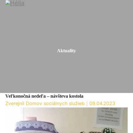
Aktuality
Veľkonočná nedeľa – návšteva kostola
Zverejnil Domov sociálnych služieb
｜
09.04.2023