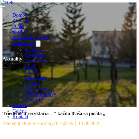
Domov
Aktuality
O nás
Služby
Podmienky prijatia
Dokumenty
Cenníky
Certifikáty
Aktuality
Dokumenty
EON
Interné
dokumenty
Ostatné
dokumenty
Výročné správy
Covid 19
Kariéra
Galéria
Triedenie a recyklácia – “ každá fľaša sa počíta „
Kontakt
Zverejnil Domov sociálnych služieb
｜
13.06.2025