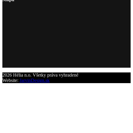
2026 Hélia n.o. Všetky práva vyhradené
Website:
JarvinDesign.sk