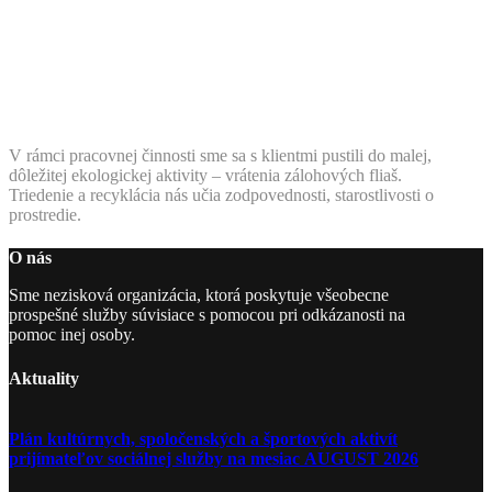
V rámci pracovnej činnosti sme sa s klientmi pustili do malej,
dôležitej ekologickej aktivity – vrátenia zálohových fliaš.
Triedenie a recyklácia nás učia zodpovednosti, starostlivosti o
prostredie.
O nás
Sme nezisková organizácia, ktorá poskytuje všeobecne
prospešné služby súvisiace s pomocou pri odkázanosti na
pomoc inej osoby.
Aktuality
Plán kultúrnych, spoločenských a športových aktivít
prijímateľov sociálnej služby na mesiac AUGUST 2026