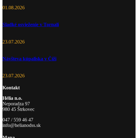
01.08.2026
Sladké osvieženie v Tornali
23.07.2026
Návšteva kúpaliska v Číži
23.07.2026
Kontakt
Hélia n.o.
Neporadza 97
980 45 Štrkovec
047 / 559 46 47
info@helianodss.sk
Mapa