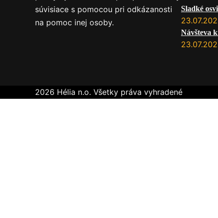
súvisiace s pomocou pri odkázanosti
Sladké osvi
23.07.20
na pomoc inej osoby.
Návšteva k
23.07.20
2026 Hélia n.o. Všetky práva vyhradené