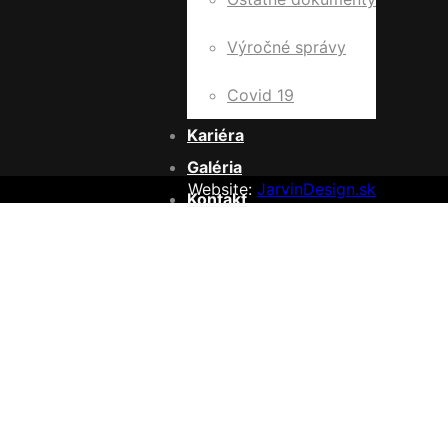
Výročné správy
Covid 19
Kariéra
Galéria
Website:
JarvinDesign.sk
Kontakt