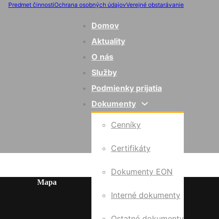
Predmet činnosti
Ochrana osobných údajov
Verejné obstarávanie
Domov
Aktuality
O nás
Služby
Podmienky prijatia
Dokumenty
Cenníky
Certifikáty
Dokumenty EON
Mapa
Interné dokumenty
Ostatné dokumenty