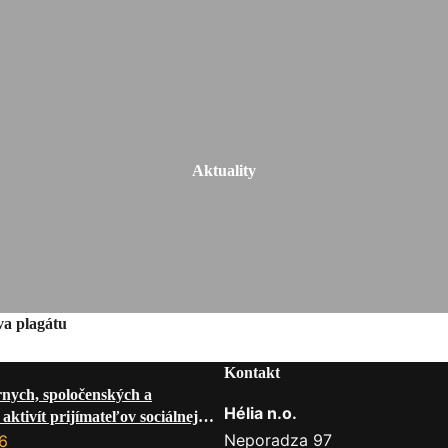
Aktuality
va plagátu
Kontakt
rnych, spoločenských a
Hélia n.o.
aktivít prijímateľov sociálnej
 mesiac AUGUST 2026
Neporadza 97
6