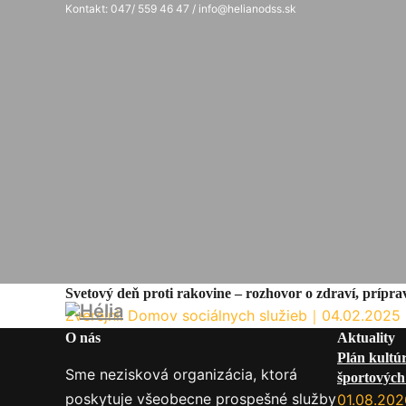
Kontakt: 047/ 559 46 47 / info@helianodss.sk
Svetový deň proti rakovine – rozhovor o zdraví, prípra
Zverejnil Domov sociálnych služieb
｜
04.02.2025
O nás
Aktuality
Plán kultú
Sme nezisková organizácia, ktorá
športových 
poskytuje všeobecne prospešné služby
služby na
01.08.202