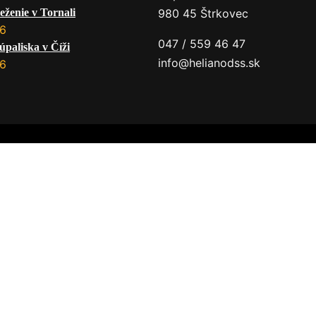
eženie v Tornali
980 45 Štrkovec
26
047 / 559 46 47
úpaliska v Číži
info@helianodss.sk
26