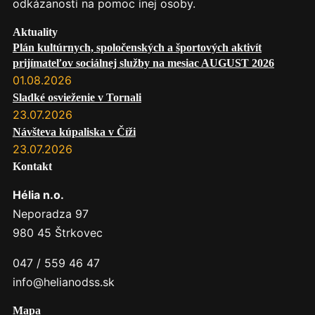
odkázanosti na pomoc inej osoby.
Aktuality
Plán kultúrnych, spoločenských a športových aktivít
prijímateľov sociálnej služby na mesiac AUGUST 2026
01.08.2026
Sladké osvieženie v Tornali
23.07.2026
Návšteva kúpaliska v Číži
23.07.2026
Kontakt
Hélia n.o.
Neporadza 97
980 45 Štrkovec
047 / 559 46 47
info@helianodss.sk
Mapa