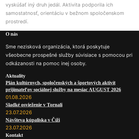
vyskúšať iný druh jedál. Aktivita podporila ich
samostatnosť, orientáciu v bežnom spoločenskom
prostredí.
O nás
Sme nezisková organizácia, ktorá poskytuje
všeobecne prospešné služby súvisiace s pomocou pri
odkázanosti na pomoc inej osoby.
Aktuality
Plán kultúrnych, spoločenských a športových aktivít
prijímateľov sociálnej služby na mesiac AUGUST 2026
01.08.2026
Sladké osvieženie v Tornali
23.07.2026
Návšteva kúpaliska v Číži
23.07.2026
Kontakt