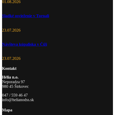
01.08.2026
Sladké osvieženie v Tornali
23.07.2026
Návšteva kúpaliska v Číži
23.07.2026
Kontakt
Hélia n.o.
Neporadza 97
980 45 Štrkovec
047 / 559 46 47
info@helianodss.sk
Mapa