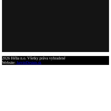
2026 Hélia n.o. Všetky práva vyhradené
Website:
JarvinDesign.sk