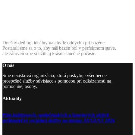
Dnešný deň bol ideálny na chvíle oddychu pri bazéne.
Postarali sme sa o to, aby náš bazén bol v perfektnom stave,
ale zároveň sme si užili aj krásne slnečné počasie.
O nás
Sme nezisková organizácia, ktorá poskytuje všeobecne
prospešné služby súvisiace s pomocou pri odkázanosti na
pomoc inej osoby.
Aktuality
Plán kultúrnych, spoločenských a športových aktivít
prijímateľov sociálnej služby na mesiac AUGUST 2026