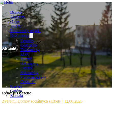
Domov
Aktuality
O nás
Služby
Podmienky prijatia
Dokumenty
Cenníky
Certifikáty
Aktuality
Dokumenty
EON
Interné
dokumenty
Ostatné
dokumenty
Výročné správy
Covid 19
Kariéra
Galéria
Relax pri bazéne
Kontakt
Zverejnil Domov sociálnych služieb
｜
12.08.2025