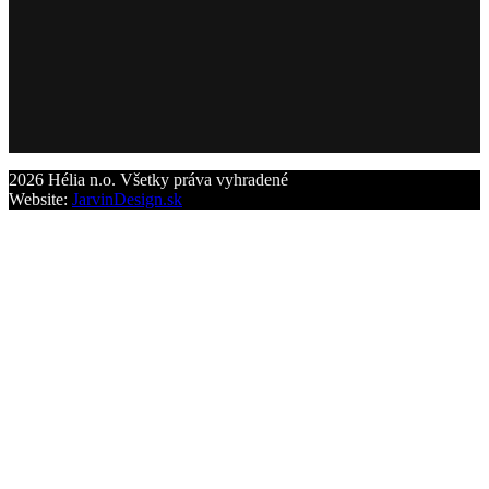
2026 Hélia n.o. Všetky práva vyhradené
Website:
JarvinDesign.sk