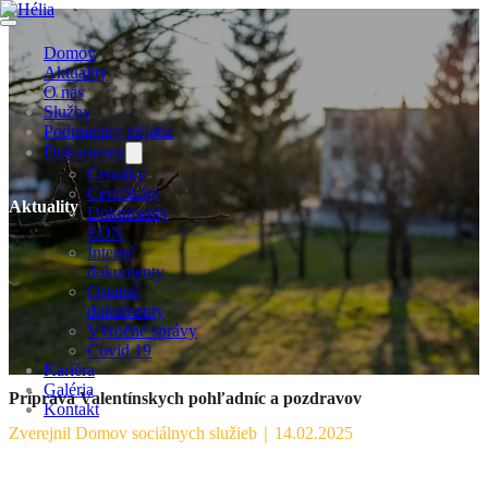
Domov
Aktuality
O nás
Služby
Podmienky prijatia
Dokumenty
Cenníky
Certifikáty
Aktuality
Dokumenty
EON
Interné
dokumenty
Ostatné
dokumenty
Výročné správy
Covid 19
Kariéra
Galéria
Príprava Valentínskych pohľadníc a pozdravov
Kontakt
Zverejnil Domov sociálnych služieb
｜
14.02.2025