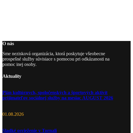
O nás
Sme nezisková organizácia, ktorá poskytuje všeobecne
prospešné služby súvisiace s pomocou pri odkázanosti na
pomoc inej osoby.
Aktuality
Plán kultúrnych, spoločenských a športových aktivít
prijímateľov sociálnej služby na mesiac AUGUST 2026
01.08.2026
Sladké osvieženie v Tornali