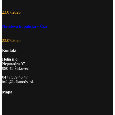
23.07.2026
Návšteva kúpaliska v Číži
23.07.2026
Kontakt
Hélia n.o.
Neporadza 97
980 45 Štrkovec
047 / 559 46 47
info@helianodss.sk
Mapa