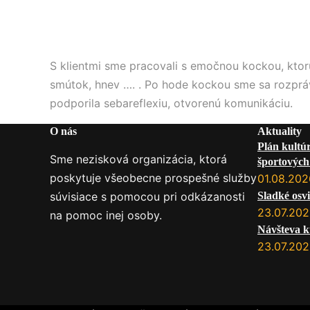
S klientmi sme pracovali s emočnou kockou, ktorú
smútok, hnev …. . Po hode kockou sme sa rozpráv
podporila sebareflexiu, otvorenú komunikáciu.
O nás
Aktuality
Plán kultú
Sme nezisková organizácia, ktorá
športových 
poskytuje všeobecne prospešné služby
služby na
01.08.202
súvisiace s pomocou pri odkázanosti
Sladké osvi
23.07.20
na pomoc inej osoby.
Návšteva k
23.07.20