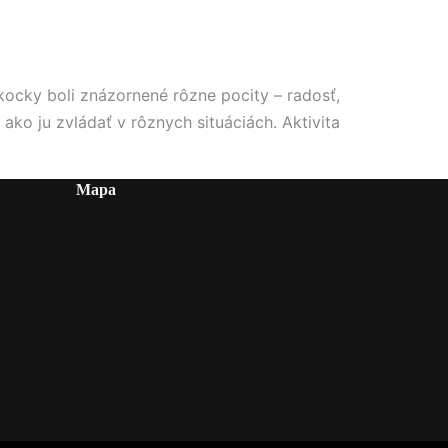
kocky boli znázornené rôzne pocity – radosť,
ko ju zvládať v rôznych situáciách. Aktivita
Mapa