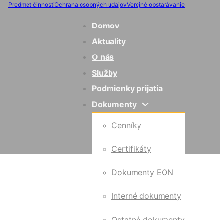
Predmet činnosti
Ochrana osobných údajov
Verejné obstarávanie
Domov
Aktuality
O nás
Služby
Podmienky prijatia
Dokumenty
Cenníky
Certifikáty
Dokumenty EON
Interné dokumenty
Ostatné dokumenty