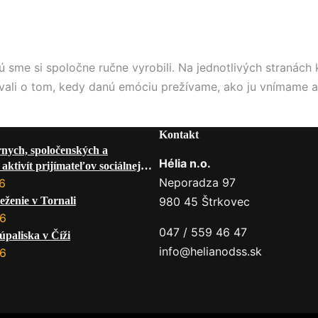
 sme si spoločne ručne vyrobili. Na jednotlivých stranách 
ali o tom, kedy danú emóciu prežívame, ako ju vnímame a a
Kontakt
rnych, spoločenských a
Hélia n.o.
aktivít prijímateľov sociálnej
 mesiac AUGUST 2026
Neporadza 97
6
eženie v Tornali
980 45 Štrkovec
26
047 / 559 46 47
úpaliska v Číži
info@helianodss.sk
26