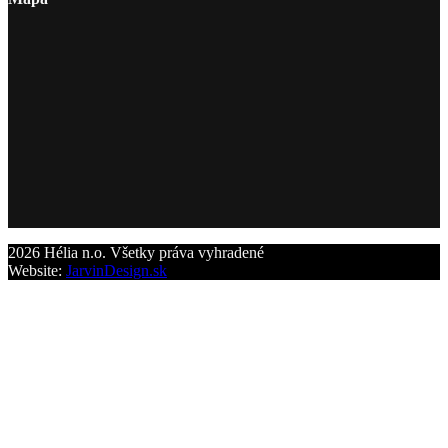
2026 Hélia n.o. Všetky práva vyhradené
Website:
JarvinDesign.sk