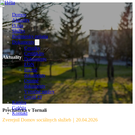
Domov
Aktuality
O nás
Služby
Podmienky prijatia
Dokumenty
Cenníky
Certifikáty
Aktuality
Dokumenty
EON
Interné
dokumenty
Ostatné
dokumenty
Výročné správy
Covid 19
Kariéra
Galéria
Prechádzka v Tornali
Kontakt
Zverejnil Domov sociálnych služieb
｜
20.04.2026