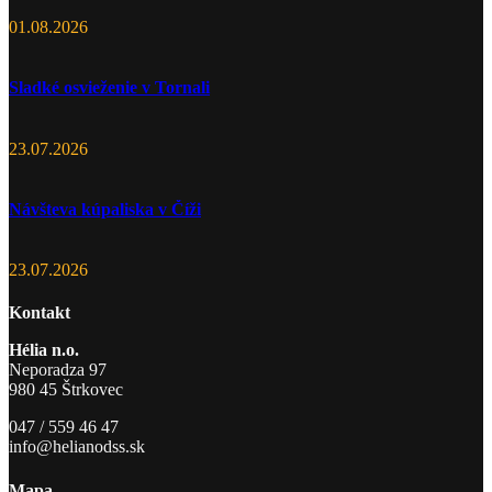
01.08.2026
Sladké osvieženie v Tornali
23.07.2026
Návšteva kúpaliska v Číži
23.07.2026
Kontakt
Hélia n.o.
Neporadza 97
980 45 Štrkovec
047 / 559 46 47
info@helianodss.sk
Mapa