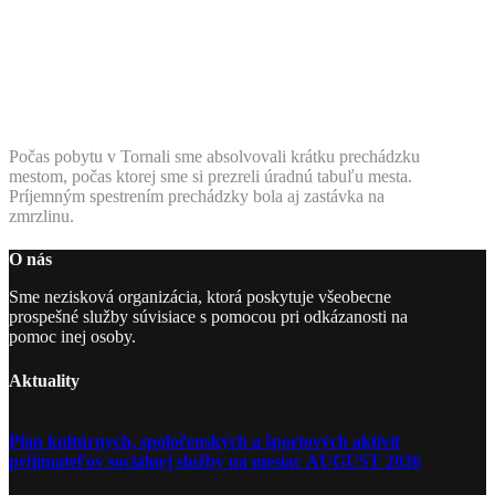
Počas pobytu v Tornali sme absolvovali krátku prechádzku
mestom, počas ktorej sme si prezreli úradnú tabuľu mesta.
Príjemným spestrením prechádzky bola aj zastávka na
zmrzlinu.
O nás
Sme nezisková organizácia, ktorá poskytuje všeobecne
prospešné služby súvisiace s pomocou pri odkázanosti na
pomoc inej osoby.
Aktuality
Plán kultúrnych, spoločenských a športových aktivít
prijímateľov sociálnej služby na mesiac AUGUST 2026