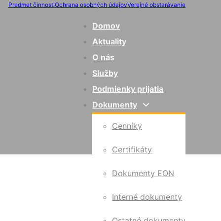
Predmet činnosti
Ochrana osobných údajov
Verejné obstarávanie
Domov
Aktuality
O nás
Služby
Podmienky prijatia
Dokumenty
Cenníky
Certifikáty
Dokumenty EON
Interné dokumenty
Ostatné dokumenty