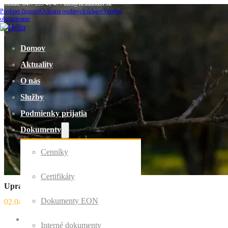
Kontakt: 047/ 559 46 47 / info@helianodss.sk
Predmet činnosti
Ochrana osobných údajov
Verejné
obstarávanie
Domov
Aktuality
O nás
Služby
Podmienky prijatia
Dokumenty
Cenníky
Certifikáty
Upratovanie v skrini
Dokumenty EON
02.04.2023
Interné dokumenty