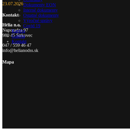
23.07.2026
Dokumenty EON
Interné dokumenty
Kontakt
Ostatné dokumenty
Výročné správy
Hélia n.o.
Covid 19
Neporadza 97
Kariéra
980 45 Štrkovec
Galéria
Kontakt
047 / 559 46 47
info@helianodss.sk
Mapa