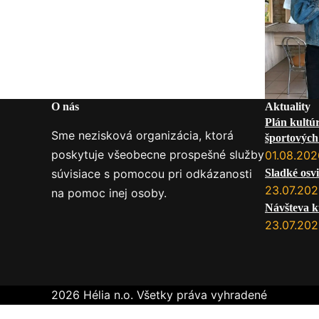
O nás
Aktuality
Plán kultú
Sme nezisková organizácia, ktorá
športových 
poskytuje všeobecne prospešné služby
služby na
01.08.202
súvisiace s pomocou pri odkázanosti
Sladké osvi
23.07.20
na pomoc inej osoby.
Návšteva k
23.07.20
2026 Hélia n.o. Všetky práva vyhradené