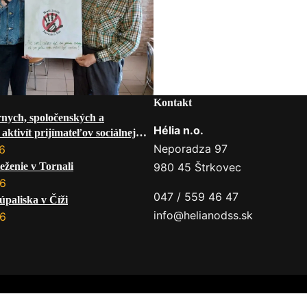
Kontakt
rnych, spoločenských a
Hélia n.o.
aktivít prijímateľov sociálnej
 mesiac AUGUST 2026
Neporadza 97
6
eženie v Tornali
980 45 Štrkovec
26
047 / 559 46 47
úpaliska v Číži
info@helianodss.sk
26