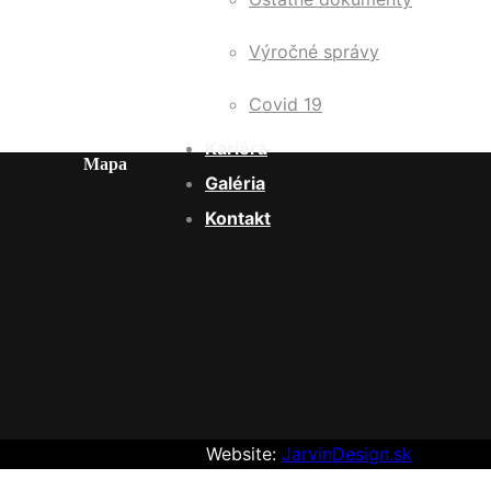
Výročné správy
Covid 19
Kariéra
Mapa
Galéria
Kontakt
Website:
JarvinDesign.sk