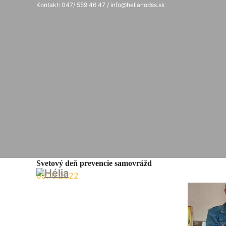
Kontakt: 047/ 559 46 47 / info@helianodss.sk
Svetový deň prevencie samovrážd
09.10.2022