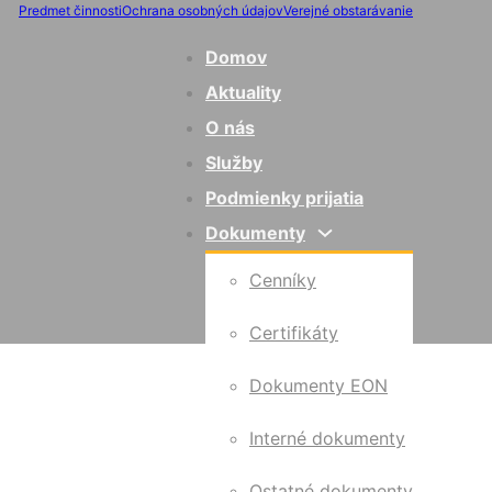
Predmet činnosti
Ochrana osobných údajov
Verejné obstarávanie
Domov
Aktuality
O nás
Služby
Podmienky prijatia
Dokumenty
Cenníky
Certifikáty
Dokumenty EON
Interné dokumenty
Ostatné dokumenty