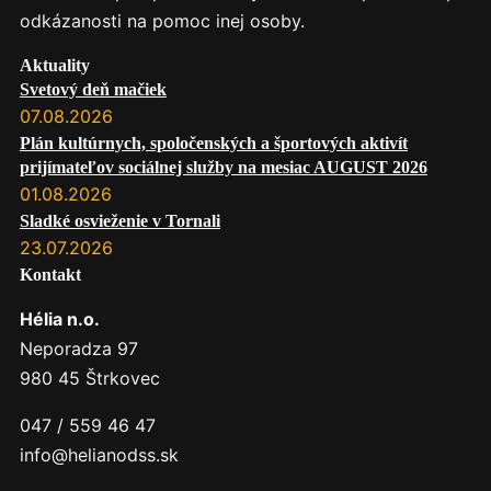
odkázanosti na pomoc inej osoby.
Aktuality
Svetový deň mačiek
07.08.2026
Plán kultúrnych, spoločenských a športových aktivít
prijímateľov sociálnej služby na mesiac AUGUST 2026
01.08.2026
Sladké osvieženie v Tornali
23.07.2026
Kontakt
Hélia n.o.
Neporadza 97
980 45 Štrkovec
047 / 559 46 47
info@helianodss.sk