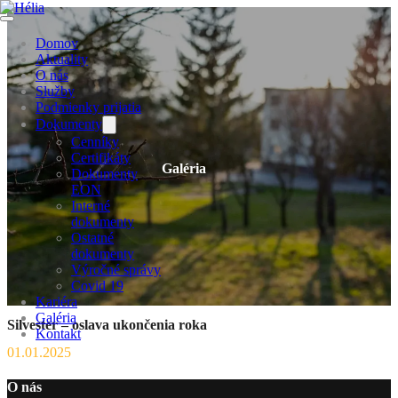
Domov
Aktuality
O nás
Služby
Podmienky prijatia
Dokumenty
Cenníky
Certifikáty
Galéria
Dokumenty
EON
Interné
dokumenty
Ostatné
dokumenty
Výročné správy
Covid 19
Kariéra
Galéria
Silvester – oslava ukončenia roka
Kontakt
01.01.2025
O nás