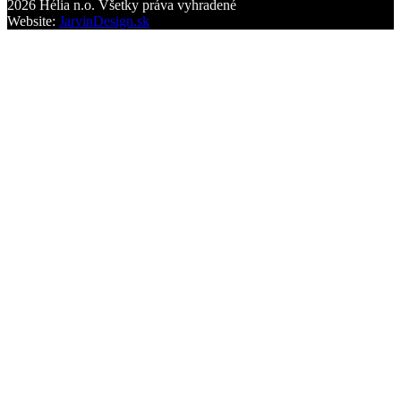
2026 Hélia n.o. Všetky práva vyhradené
Website:
JarvinDesign.sk