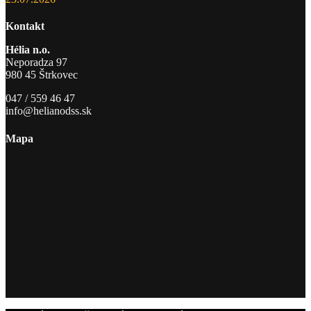
Kontakt
Hélia n.o.
Neporadza 97
980 45 Štrkovec
047 / 559 46 47
info@helianodss.sk
Mapa