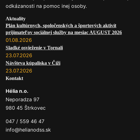
odkázanosti na pomoc inej osoby.
Aktuality
Plán kultúrnych, spoločenských a športových aktivít
prijímateľov sociálnej služby na mesiac AUGUST 2026
01.08.2026
Sladké osvieženie v Tornali
23.07.2026
Návšteva kúpaliska v Číži
23.07.2026
Kontakt
Hélia n.o.
Neporadza 97
980 45 Štrkovec
047 / 559 46 47
info@helianodss.sk