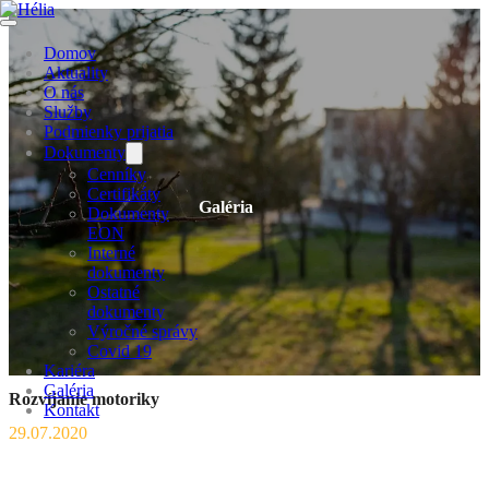
Domov
Aktuality
O nás
Služby
Podmienky prijatia
Dokumenty
Cenníky
Certifikáty
Galéria
Dokumenty
EON
Interné
dokumenty
Ostatné
dokumenty
Výročné správy
Covid 19
Kariéra
Galéria
Rozvíjanie motoriky
Kontakt
29.07.2020