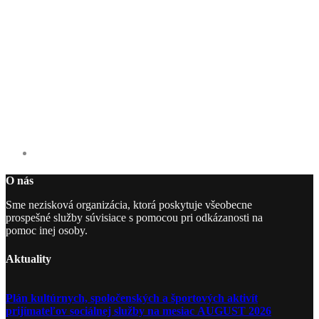
O nás
Sme nezisková organizácia, ktorá poskytuje všeobecne
prospešné služby súvisiace s pomocou pri odkázanosti na
pomoc inej osoby.
Aktuality
Plán kultúrnych, spoločenských a športových aktivít
prijímateľov sociálnej služby na mesiac AUGUST 2026