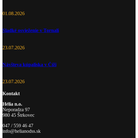
01.08.2026
Sladké osvieženie v Tornali
23.07.2026
Návšteva kúpaliska v Číži
23.07.2026
Kontakt
Hélia n.o.
Neporadza 97
980 45 Štrkovec
047 / 559 46 47
info@helianodss.sk