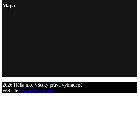
Mapa
2026 Hélia n.o. Všetky práva vyhradené
Website:
JarvinDesign.sk