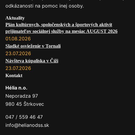
odkázanosti na pomoc inej osoby.
Aktuality
Plán kultúrnych, spoločenských a športových aktivít
prijímateľov sociálnej služby na mesiac AUGUST 2026
01.08.2026
Sladké osvieženie v Tornali
23.07.2026
Návšteva kúpaliska v Číži
23.07.2026
Kontakt
Hélia n.o.
Neporadza 97
980 45 Štrkovec
047 / 559 46 47
info@helianodss.sk