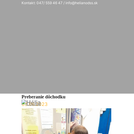
Kontakt: 047/ 559 46 47 / info@helianodss.sk
Preberanie dôchodku
03.06.2023