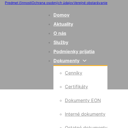
Predmet činnosti
Ochrana osobných údajov
Verejné obstarávanie
Domov
Aktuality
O nás
Služby
Podmienky prijatia
Dokumenty
Cenníky
Certifikáty
Dokumenty EON
Interné dokumenty
Ostatné dokumenty