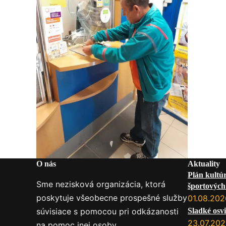
O nás
Aktuality
Plán kultú
Sme nezisková organizácia, ktorá
športových 
poskytuje všeobecne prospešné služby
služby na
01.08.202
súvisiace s pomocou pri odkázanosti
Sladké osvi
23.07.20
na pomoc inej osoby.