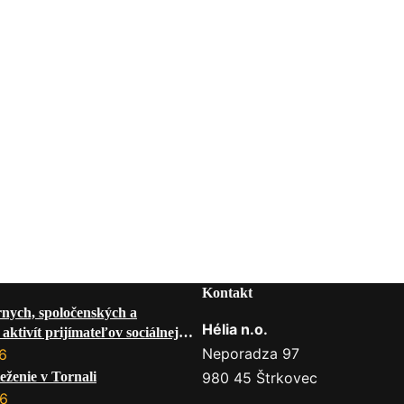
Kontakt
rnych, spoločenských a
Hélia n.o.
aktivít prijímateľov sociálnej
 mesiac AUGUST 2026
Neporadza 97
6
eženie v Tornali
980 45 Štrkovec
26