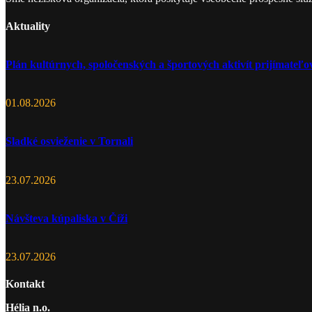
Aktuality
Plán kultúrnych, spoločenských a športových aktivít prijímate
01.08.2026
Sladké osvieženie v Tornali
23.07.2026
Návšteva kúpaliska v Číži
23.07.2026
Kontakt
Hélia n.o.