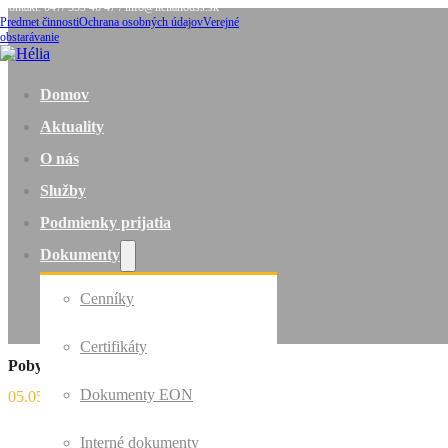
Kontakt: 047/ 559 46 47 / info@helianodss.sk
Predmet činnosti
Ochrana osobných údajov
Verejné
obstarávanie
Domov
Aktuality
O nás
Služby
Podmienky prijatia
Dokumenty
Cenníky
Certifikáty
Pobyt na čerstvom vzduchu
Dokumenty EON
05.05.2021
Interné dokumenty