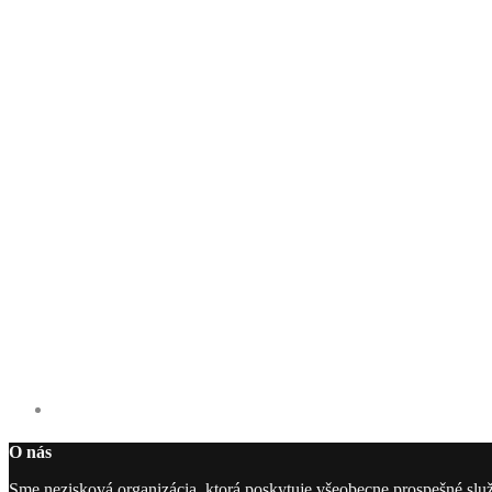
O nás
Sme nezisková organizácia, ktorá poskytuje všeobecne prospešné slu