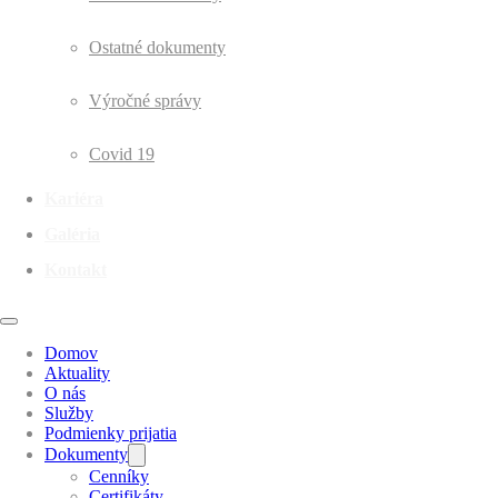
Ostatné dokumenty
Výročné správy
Covid 19
Kariéra
Galéria
Kontakt
Domov
Aktuality
O nás
Služby
Podmienky prijatia
Dokumenty
Cenníky
Certifikáty