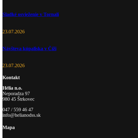
Sladké osvieženie v Tornali
23.07.2026
Návšteva kúpaliska v Číži
23.07.2026
Kontakt
Hélia n.o.
Neporadza 97
980 45 Štrkovec
047 / 559 46 47
info@helianodss.sk
Mapa