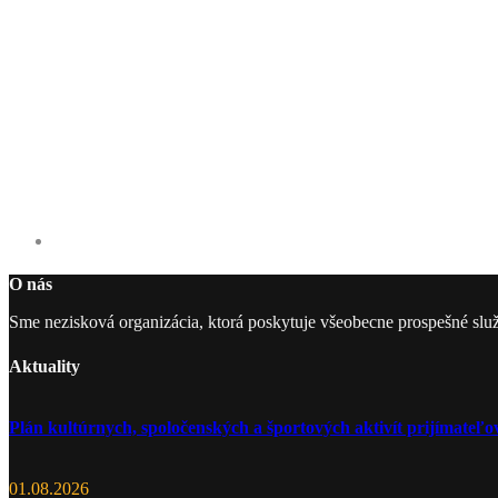
O nás
Sme nezisková organizácia, ktorá poskytuje všeobecne prospešné slu
Aktuality
Plán kultúrnych, spoločenských a športových aktivít prijímate
01.08.2026