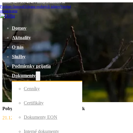
Kontakt: 047/ 559 46 47 / info@helianodss.sk
Predmet činnosti
Ochrana osobných údajov
Verejné
obstarávanie
Domov
Aktuality
O nás
Služby
Podmienky prijatia
Dokumenty
Cenníky
Certifikáty
Pobyt na čerstvom vzduchu je skvelý liek
Dokumenty EON
21.12.2020
Interné dokumenty