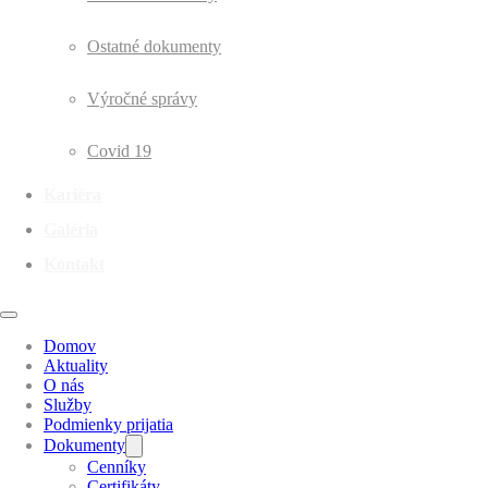
Ostatné dokumenty
Výročné správy
Covid 19
Kariéra
Galéria
Kontakt
Domov
Aktuality
O nás
Služby
Podmienky prijatia
Dokumenty
Cenníky
Certifikáty