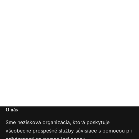
O nás
Sme nezisková organizácia, ktorá poskytuje
všeobecne prospešné služby súvisiace s pomocou pri