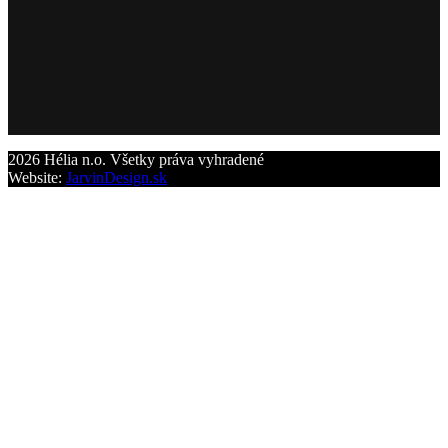
2026 Hélia n.o. Všetky práva vyhradené
Website:
JarvinDesign.sk