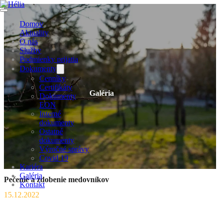
Domov
Aktuality
O nás
Služby
Podmienky prijatia
Dokumenty
Cenníky
Certifikáty
Galéria
Dokumenty
EON
Interné
dokumenty
Ostatné
dokumenty
Výročné správy
Covid 19
Kariéra
Galéria
Pečenie a zdobenie medovníkov
Kontakt
15.12.2022