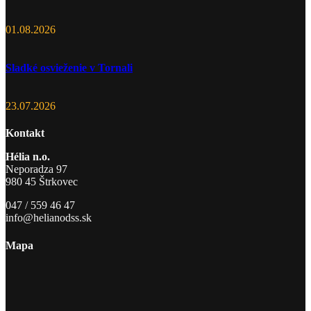
01.08.2026
Sladké osvieženie v Tornali
23.07.2026
Kontakt
Hélia n.o.
Neporadza 97
980 45 Štrkovec
047 / 559 46 47
info@helianodss.sk
Mapa