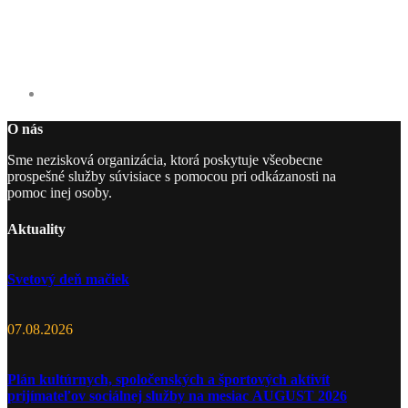
O nás
Sme nezisková organizácia, ktorá poskytuje všeobecne
prospešné služby súvisiace s pomocou pri odkázanosti na
pomoc inej osoby.
Aktuality
Svetový deň mačiek
07.08.2026
Plán kultúrnych, spoločenských a športových aktivít
prijímateľov sociálnej služby na mesiac AUGUST 2026