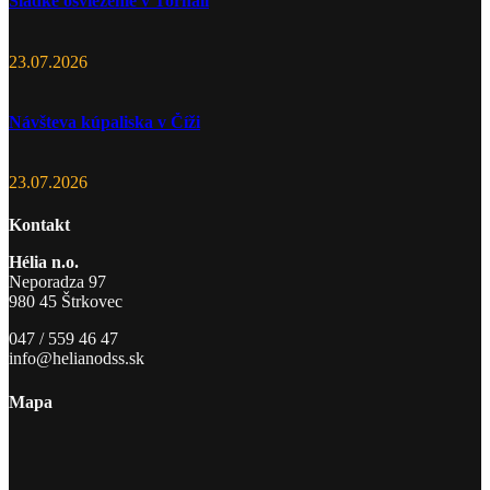
Sladké osvieženie v Tornali
23.07.2026
Návšteva kúpaliska v Číži
23.07.2026
Kontakt
Hélia n.o.
Neporadza 97
980 45 Štrkovec
047 / 559 46 47
info@helianodss.sk
Mapa