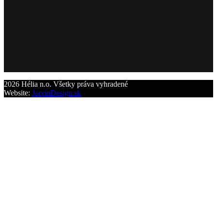
2026 Hélia n.o. Všetky práva vyhradené
Website:
JarvinDesign.sk