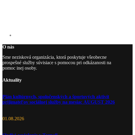
O nás
Sme nezisková organizácia, ktorá poskytuje všeobecne
prospešné služby súvisiace s pomocou pri odkázanosti na
pomoc inej osoby.
Aktuality
Plán kultúrnych, spoločenských a športových aktivít
prijímateľov sociálnej služby na mesiac AUGUST 2026
01.08.2026