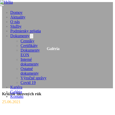
Domov
Aktuality
O nás
Služby
Podmienky prijatia
Dokumenty
Cenníky
Certifikáty
Galéria
Dokumenty
EON
Interné
dokumenty
Ostatné
dokumenty
Výročné správy
Covid 19
Kariéra
Galéria
Krúžok šikovných rúk
Kontakt
25.06.2021