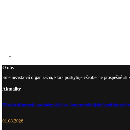
O nás
Sme nezisková organizácia, ktorá poskytuje všeobecne prospešné slu
Aktuality
Plán kultúrnych, spoločenských a športových aktivít prijímate
01.08.2026