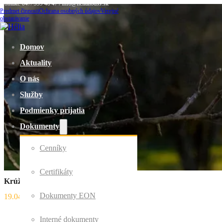
Kontakt: 047/ 559 46 47 / info@helianodss.sk
Predmet činnosti
Ochrana osobných údajov
Verejné
obstarávanie
Domov
Aktuality
O nás
Služby
Podmienky prijatia
Dokumenty
Cenníky
Certifikáty
Krúžok šikovných rúk
Dokumenty EON
19.04.2021
Interné dokumenty