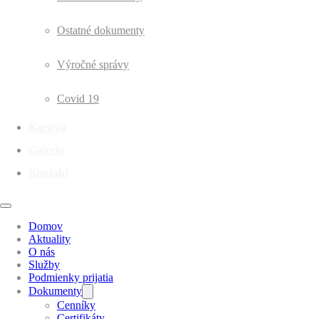
Ostatné dokumenty
Výročné správy
Covid 19
Kariéra
Galéria
Kontakt
Domov
Aktuality
O nás
Služby
Podmienky prijatia
Dokumenty
Cenníky
Certifikáty