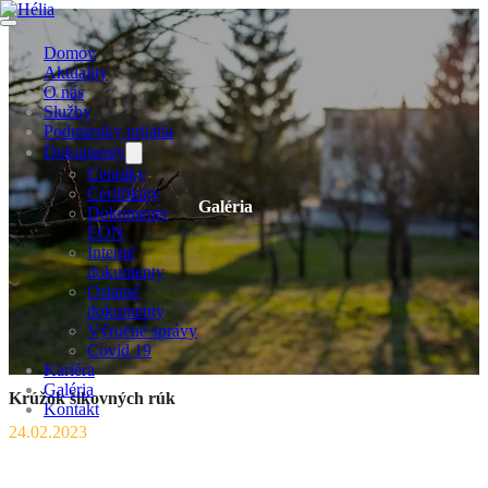
Domov
Aktuality
O nás
Služby
Podmienky prijatia
Dokumenty
Cenníky
Certifikáty
Galéria
Dokumenty
EON
Interné
dokumenty
Ostatné
dokumenty
Výročné správy
Covid 19
Kariéra
Galéria
Krúžok šikovných rúk
Kontakt
24.02.2023