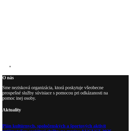
O nás
Sme nezisková organizácia, ktorá poskytuje všeobecne
prospešné služby súvisiace s pomocou pri odkázanosti na
pomoc inej osoby.
Aktuality
Plán kultúrnych, spoločenských a športových aktivít