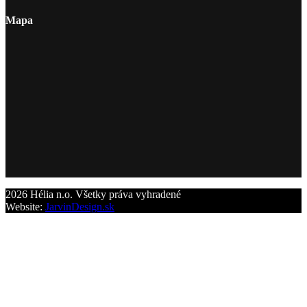
Mapa
2026 Hélia n.o. Všetky práva vyhradené
Website:
JarvinDesign.sk