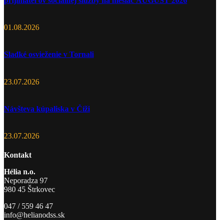
prijímateľov sociálnej služby na mesiac AUGUST 2026
01.08.2026
Sladké osvieženie v Tornali
23.07.2026
Návšteva kúpaliska v Číži
23.07.2026
Kontakt
Hélia n.o.
Neporadza 97
980 45 Štrkovec
047 / 559 46 47
info@helianodss.sk