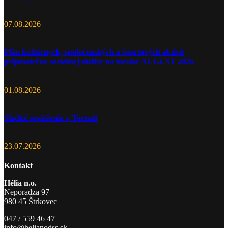
07.08.2026
Plán kultúrnych, spoločenských a športových aktivít
prijímateľov sociálnej služby na mesiac AUGUST 2026
01.08.2026
Sladké osvieženie v Tornali
23.07.2026
Kontakt
Hélia n.o.
Neporadza 97
980 45 Štrkovec
047 / 559 46 47
info@helianodss.sk