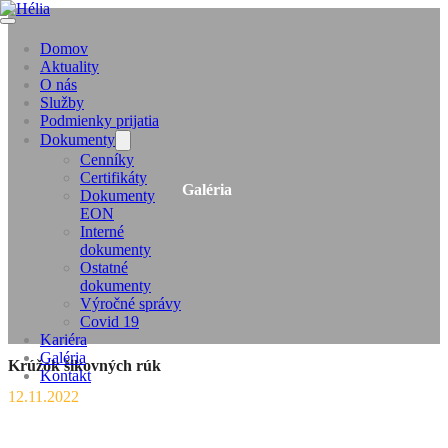
Domov
Aktuality
O nás
Služby
Podmienky prijatia
Dokumenty
Cenníky
Certifikáty
Galéria
Dokumenty
EON
Interné
dokumenty
Ostatné
dokumenty
Výročné správy
Covid 19
Kariéra
Galéria
Krúžok šikovných rúk
Kontakt
12.11.2022