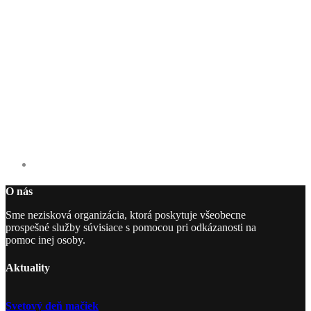
O nás
Sme nezisková organizácia, ktorá poskytuje všeobecne
prospešné služby súvisiace s pomocou pri odkázanosti na
pomoc inej osoby.
Aktuality
Svetový deň mačiek