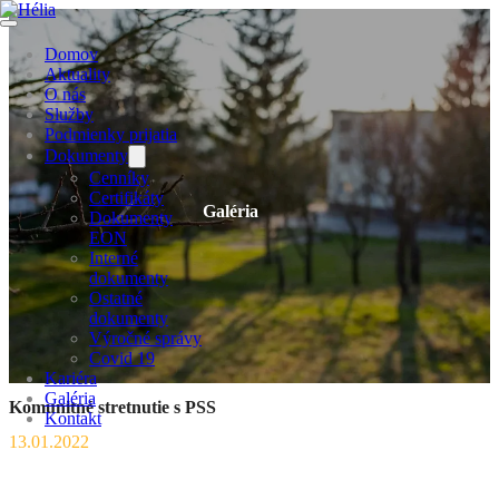
Domov
Aktuality
O nás
Služby
Podmienky prijatia
Dokumenty
Cenníky
Certifikáty
Galéria
Dokumenty
EON
Interné
dokumenty
Ostatné
dokumenty
Výročné správy
Covid 19
Kariéra
Galéria
Komunitné stretnutie s PSS
Kontakt
13.01.2022