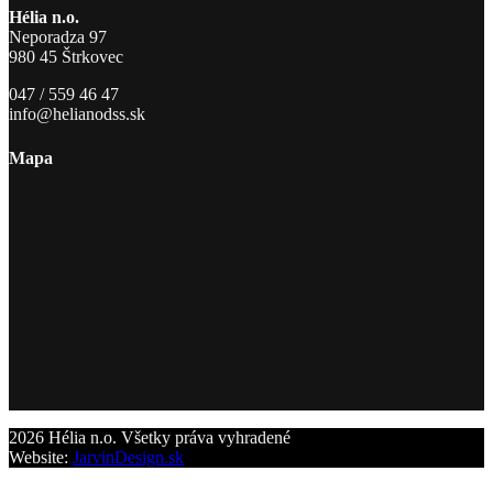
Hélia n.o.
Neporadza 97
980 45 Štrkovec
047 / 559 46 47
info@helianodss.sk
Mapa
2026 Hélia n.o. Všetky práva vyhradené
Website:
JarvinDesign.sk