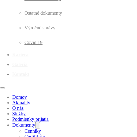
Ostatné dokumenty
Výročné správy
Covid 19
Kariéra
Galéria
Kontakt
Domov
Aktuality
O nás
Služby
Podmienky prijatia
Dokumenty
Cenníky
Certifikáty