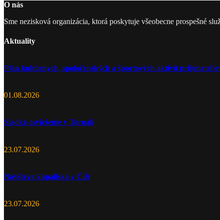
O nás
Sme nezisková organizácia, ktorá poskytuje všeobecne prospešné slu
Aktuality
Plán kultúrnych, spoločenských a športových aktivít prijímate
01.08.2026
Sladké osvieženie v Tornali
23.07.2026
Návšteva kúpaliska v Číži
23.07.2026