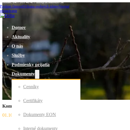
Kontakt: 047/ 559 46 47 / info@helianodss.sk
Predmet činnosti
Ochrana osobných údajov
Verejné
obstarávanie
Domov
Aktuality
O nás
Služby
Podmienky prijatia
Dokumenty
Cenníky
Certifikáty
Kombinovaná technika
Dokumenty EON
01.10.2020
Interné dokumenty