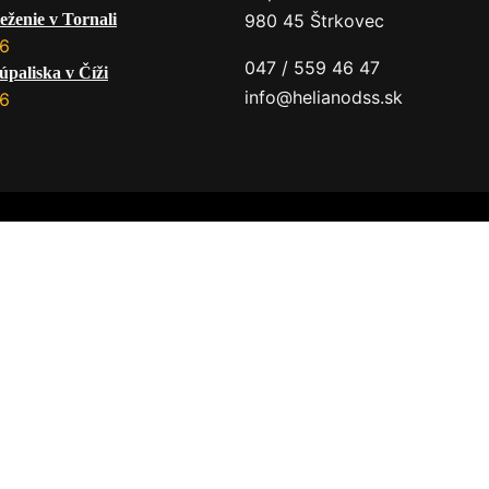
eženie v Tornali
980 45 Štrkovec
26
047 / 559 46 47
úpaliska v Číži
info@helianodss.sk
26