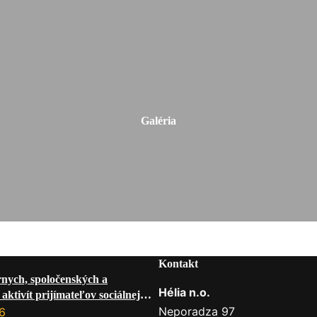
Galéria
Kontakt
rnych, spoločenských a
Hélia n.o.
aktivít prijímateľov sociálnej
 mesiac AUGUST 2026
Neporadza 97
6