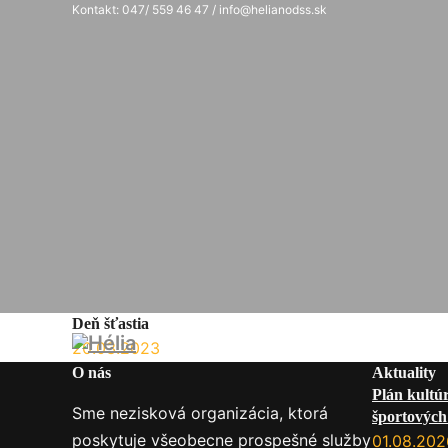
Kontakt: 047/ 559 46 47 / info@helianodss.sk
Deň šťastia
20.03.2023
O nás
Aktuality
Plán kultú
Sme nezisková organizácia, ktorá
športových 
poskytuje všeobecne prospešné služby
služby na
01.08.202