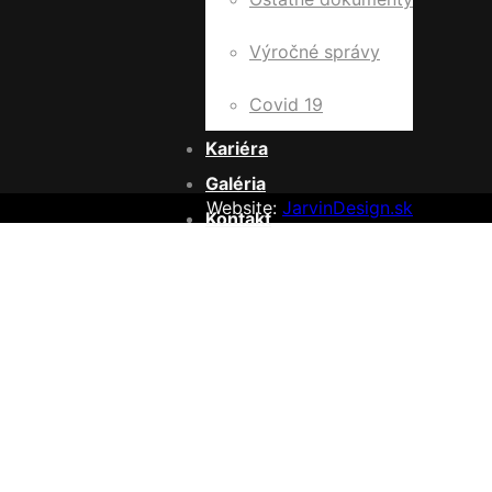
Výročné správy
Covid 19
Kariéra
Galéria
Website:
JarvinDesign.sk
Kontakt