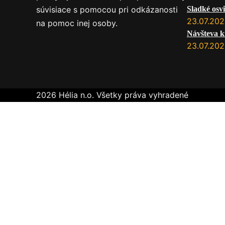
súvisiace s pomocou pri odkázanosti
Sladké osvi
23.07.20
na pomoc inej osoby.
Návšteva k
23.07.20
2026 Hélia n.o. Všetky práva vyhradené