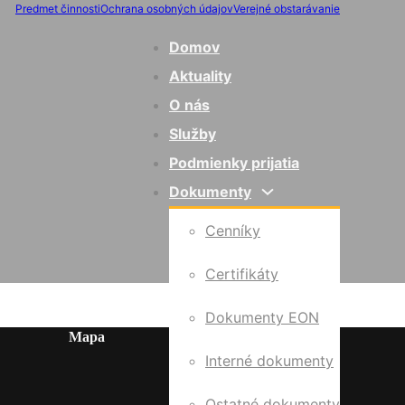
Predmet činnosti
Ochrana osobných údajov
Verejné obstarávanie
Domov
Aktuality
O nás
Služby
Podmienky prijatia
Dokumenty
Cenníky
Certifikáty
Dokumenty EON
Mapa
Interné dokumenty
Ostatné dokumenty