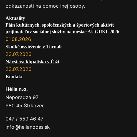
odkázanosti na pomoc inej osoby.
Aktuality
Plán kultúrnych, spoločenských a športových aktivít
prijímateľov sociálnej služby na mesiac AUGUST 2026
01.08.2026
Sladké osvieženie v Tornali
23.07.2026
Návšteva kúpaliska v Číži
23.07.2026
Kontakt
Hélia n.o.
Neporadza 97
980 45 Štrkovec
047 / 559 46 47
info@helianodss.sk