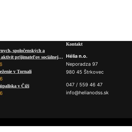
Kontakt
rnych, spoločenských a
Hélia n.o.
aktivít prijímateľov sociálnej
 mesiac AUGUST 2026
Neporadza 97
6
eženie v Tornali
980 45 Štrkovec
26
047 / 559 46 47
úpaliska v Číži
info@helianodss.sk
26