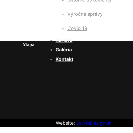
Výročné správy
Covid 19
Kariéra
Mapa
Galéria
Kontakt
Website:
JarvinDesign.sk