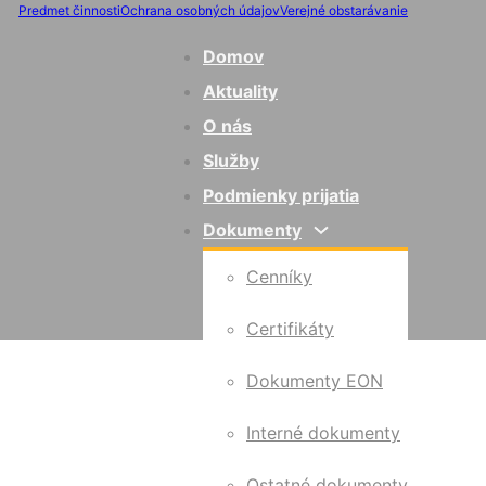
Predmet činnosti
Ochrana osobných údajov
Verejné obstarávanie
Domov
Aktuality
O nás
Služby
Podmienky prijatia
Dokumenty
Cenníky
Certifikáty
Dokumenty EON
Interné dokumenty
Ostatné dokumenty