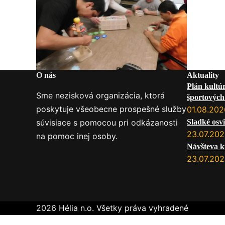
O nás
Aktuality
Plán kultú
Sme nezisková organizácia, ktorá
športových 
poskytuje všeobecne prospešné služby
služby na
01.08.202
súvisiace s pomocou pri odkázanosti
Sladké osvi
23.07.20
na pomoc inej osoby.
Návšteva k
23.07.20
2026 Hélia n.o. Všetky práva vyhradené