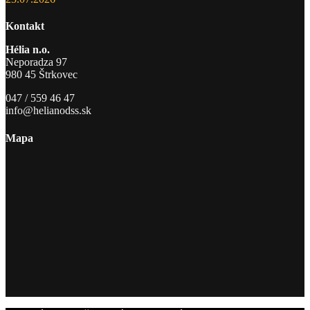
Kontakt
Hélia n.o.
Neporadza 97
980 45 Štrkovec
047 / 559 46 47
info@helianodss.sk
Mapa