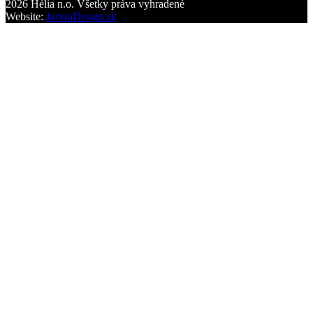
2026 Hélia n.o. Všetky práva vyhradené
Website:
JarvinDesign.sk