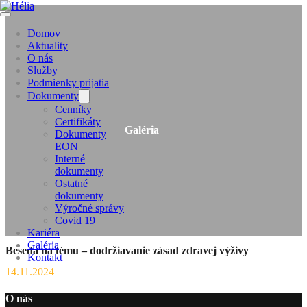
Domov
Aktuality
O nás
Služby
Podmienky prijatia
Dokumenty
Cenníky
Certifikáty
Galéria
Dokumenty
EON
Interné
dokumenty
Ostatné
dokumenty
Výročné správy
Covid 19
Kariéra
Galéria
Beseda na tému – dodržiavanie zásad zdravej výživy
Kontakt
14.11.2024
O nás