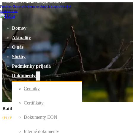
Kontakt: 047/ 559 46 47 / info@helianodss.sk
Predmet činnosti
Ochrana osobných údajov
Verejné
obstarávanie
Domov
Aktuality
O nás
Služby
Podmienky prijatia
Dokumenty
Cenníky
Certifikáty
Batikovanie
Dokumenty EON
05.05.2023
Interné dokumenty