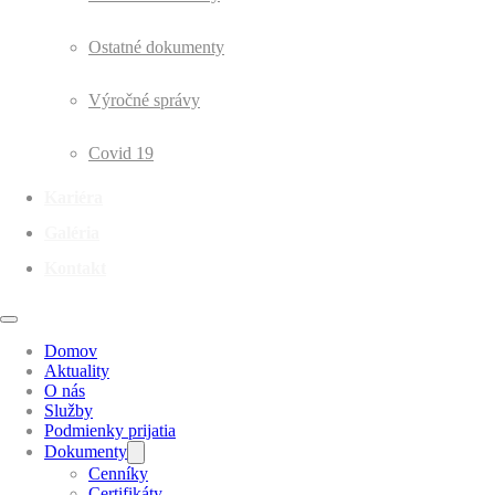
Ostatné dokumenty
Výročné správy
Covid 19
Kariéra
Galéria
Kontakt
Domov
Aktuality
O nás
Služby
Podmienky prijatia
Dokumenty
Cenníky
Certifikáty