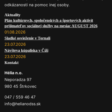
odkázanosti na pomoc inej osoby.
Aktuality
Plán kultúrnych, spoločenských a športových aktivít
prijímateľov sociálnej služby na mesiac AUGUST 2026
01.08.2026
Sladké osvieženie v Tornali
23.07.2026
Návšteva kúpaliska v Číži
23.07.2026
Kontakt
Hélia n.o.
Neporadza 97
980 45 Štrkovec
047 / 559 46 47
info@helianodss.sk