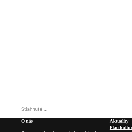
Stiahnuté …
O nás
Aktuality
Plán kultú