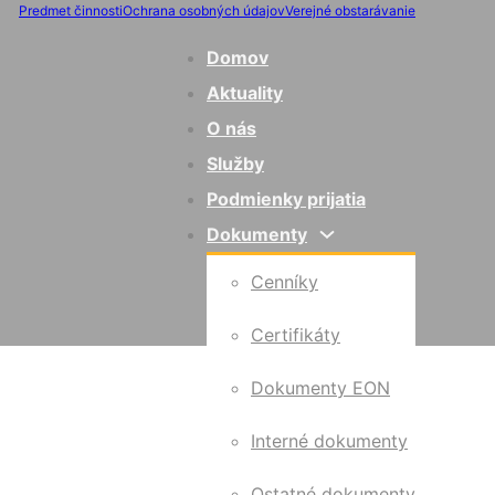
Predmet činnosti
Ochrana osobných údajov
Verejné obstarávanie
Domov
Aktuality
O nás
Služby
Podmienky prijatia
Dokumenty
Cenníky
Certifikáty
Dokumenty EON
Interné dokumenty
Ostatné dokumenty