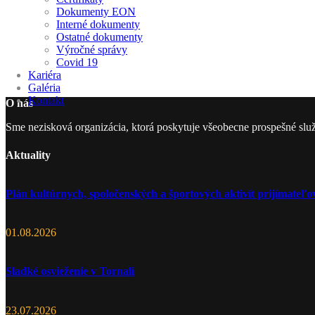
Dokumenty EON
Interné dokumenty
Ostatné dokumenty
Výročné správy
Covid 19
Kariéra
Galéria
Kontakt
O nás
Sme nezisková organizácia, ktorá poskytuje všeobecne prospešné slu
Aktuality
Plán kultúrnych, spoločenských a športových aktivít prijímate
01.08.2026
Sladké osvieženie v Tornali
23.07.2026