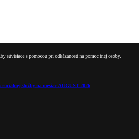
žby súvisiace s pomocou pri odkázanosti na pomoc inej osoby.
ľov sociálnej služby na mesiac AUGUST 2026