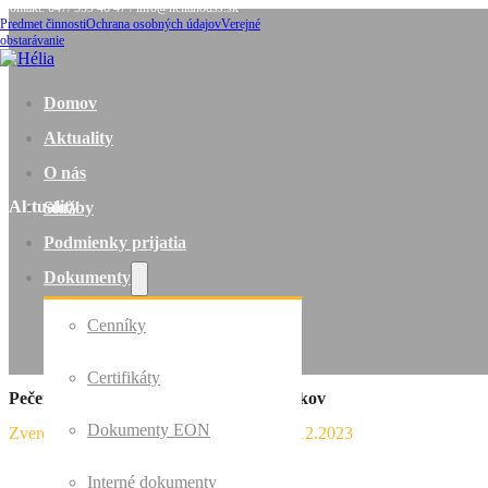
Kontakt: 047/ 559 46 47 / info@helianodss.sk
Predmet činnosti
Ochrana osobných údajov
Verejné
obstarávanie
Domov
Aktuality
O nás
Aktuality
Služby
Podmienky prijatia
Dokumenty
Cenníky
Certifikáty
Pečenie medovníkov, vianočných koláčikov
Dokumenty EON
Zverejnil Domov sociálnych služieb
｜
10.12.2023
Interné dokumenty