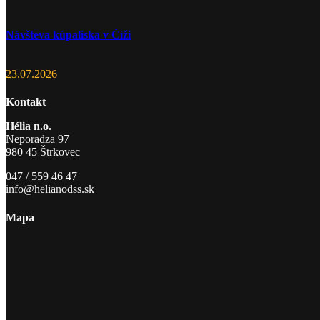
Návšteva kúpaliska v Číži
23.07.2026
Kontakt
Hélia n.o.
Neporadza 97
980 45 Štrkovec
047 / 559 46 47
info@helianodss.sk
Mapa