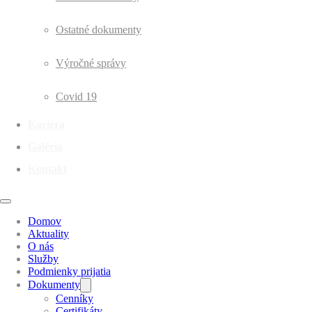
Ostatné dokumenty
Výročné správy
Covid 19
Kariéra
Galéria
Kontakt
Domov
Aktuality
O nás
Služby
Podmienky prijatia
Dokumenty
Cenníky
Certifikáty