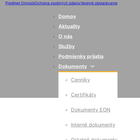
Predmet činnosti
Ochrana osobných údajov
Verejné obstarávanie
Domov
Aktuality
O nás
Služby
Podmienky prijatia
Dokumenty
Cenníky
Certifikáty
Dokumenty EON
Interné dokumenty
Ostatné dokumenty