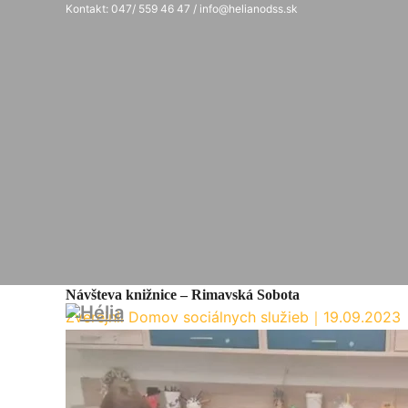
Kontakt: 047/ 559 46 47 / info@helianodss.sk
Návšteva knižnice – Rimavská Sobota
Zverejnil Domov sociálnych služieb
｜
19.09.2023