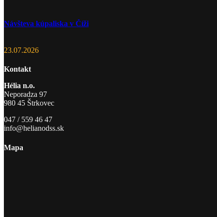
Návšteva kúpaliska v Číži
23.07.2026
Kontakt
Hélia n.o.
Neporadza 97
980 45 Štrkovec
047 / 559 46 47
info@helianodss.sk
Mapa