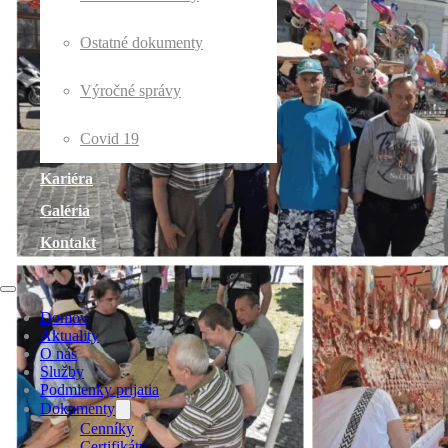
Ostatné dokumenty
Výročné správy
Covid 19
Kariéra
Galéria
Kontakt
Domov
Aktuality
O nás
Služby
Podmienky prijatia
Dokumenty
Cenníky
Certifikáty