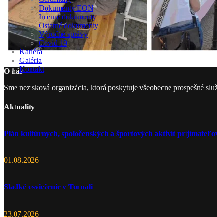
Dokumenty EON
Interné dokumenty
Ostatné dokumenty
Výročné správy
Covid 19
Kariéra
Galéria
Kontakt
O nás
Sme nezisková organizácia, ktorá poskytuje všeobecne prospešné slu
Aktuality
Plán kultúrnych, spoločenských a športových aktivít prijímate
01.08.2026
Sladké osvieženie v Tornali
23.07.2026