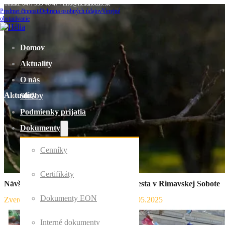
Kontakt: 047/ 559 46 47 / info@helianodss.sk
Predmet činnosti
Ochrana osobných údajov
Verejné
obstarávanie
Domov
Aktuality
O nás
Aktuality
Služby
Podmienky prijatia
Dokumenty
Cenníky
Certifikáty
Návšteva jarmoku pri príležitosti dni mesta v Rimavskej Sobote
Dokumenty EON
Zverejnil Domov sociálnych služieb
｜
05.05.2025
Interné dokumenty