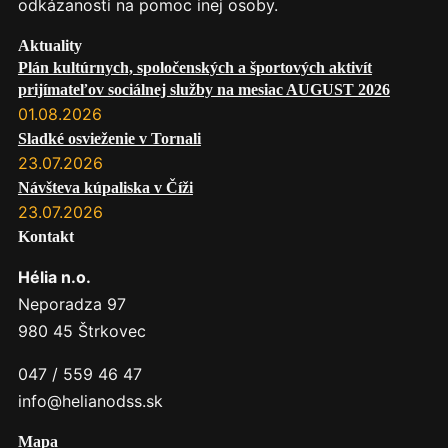
odkázanosti na pomoc inej osoby.
Aktuality
Plán kultúrnych, spoločenských a športových aktivít
prijímateľov sociálnej služby na mesiac AUGUST 2026
01.08.2026
Sladké osvieženie v Tornali
23.07.2026
Návšteva kúpaliska v Číži
23.07.2026
Kontakt
Hélia n.o.
Neporadza 97
980 45 Štrkovec
047 / 559 46 47
info@helianodss.sk
Mapa