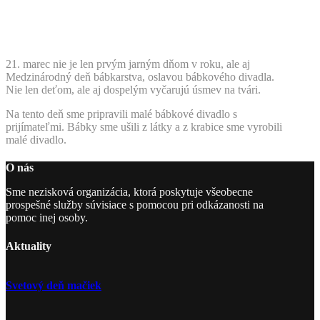
21. marec nie je len prvým jarným dňom v roku, ale aj
Medzinárodný deň bábkarstva, oslavou bábkového divadla.
Nie len deťom, ale aj dospelým vyčarujú úsmev na tvári.
Na tento deň sme pripravili malé bábkové divadlo s
prijímateľmi. Bábky sme ušili z látky a z krabice sme vyrobili
malé divadlo.
O nás
Sme nezisková organizácia, ktorá poskytuje všeobecne
prospešné služby súvisiace s pomocou pri odkázanosti na
pomoc inej osoby.
Aktuality
Svetový deň mačiek