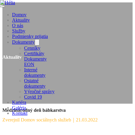
Domov
Aktuality
O nás
Služby
Podmienky prijatia
Dokumenty
Cenníky
Certifikáty
Aktuality
Dokumenty
EON
Interné
dokumenty
Ostatné
dokumenty
Výročné správy
Covid 19
Kariéra
Galéria
Medzinárodný deň bábkarstva
Kontakt
Zverejnil Domov sociálnych služieb
｜
21.03.2022