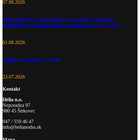
07.08.2026
Plán kultúrnych, spoločenských a športových aktivít
prijímateľov sociálnej služby na mesiac AUGUST 2026
01.08.2026
Sladké osvieženie v Tornali
23.07.2026
Kontakt
Hélia n.o.
Neporadza 97
980 45 Štrkovec
047 / 559 46 47
info@helianodss.sk
Mapa