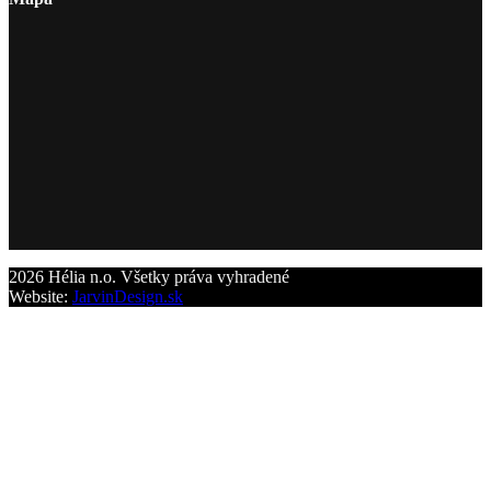
2026 Hélia n.o. Všetky práva vyhradené
Website:
JarvinDesign.sk