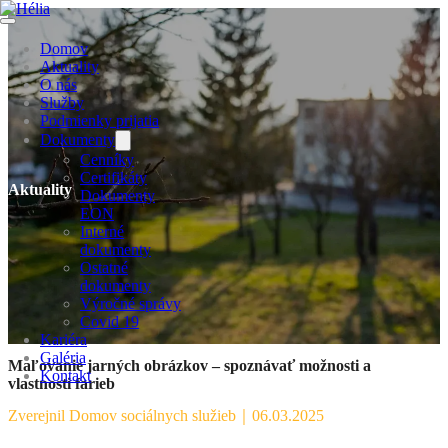
Domov
Aktuality
O nás
Služby
Podmienky prijatia
Dokumenty
Cenníky
Certifikáty
Aktuality
Dokumenty
EON
Interné
dokumenty
Ostatné
dokumenty
Výročné správy
Covid 19
Kariéra
Galéria
Maľovanie jarných obrázkov – spoznávať možnosti a
Kontakt
vlastnosti farieb
Zverejnil Domov sociálnych služieb
｜
06.03.2025