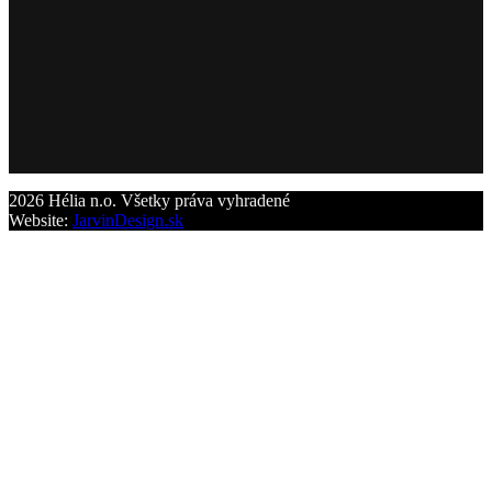
2026 Hélia n.o. Všetky práva vyhradené
Website:
JarvinDesign.sk