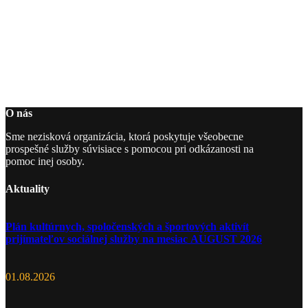
O nás
Sme nezisková organizácia, ktorá poskytuje všeobecne
prospešné služby súvisiace s pomocou pri odkázanosti na
pomoc inej osoby.
Aktuality
Plán kultúrnych, spoločenských a športových aktivít
prijímateľov sociálnej služby na mesiac AUGUST 2026
01.08.2026