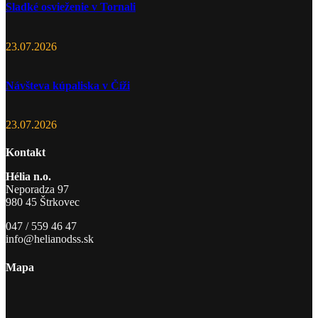
Sladké osvieženie v Tornali
23.07.2026
Návšteva kúpaliska v Číži
23.07.2026
Kontakt
Hélia n.o.
Neporadza 97
980 45 Štrkovec
047 / 559 46 47
info@helianodss.sk
Mapa