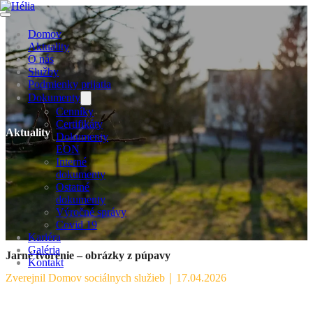
Domov
Aktuality
O nás
Služby
Podmienky prijatia
Dokumenty
Cenníky
Certifikáty
Aktuality
Dokumenty
EON
Interné
dokumenty
Ostatné
dokumenty
Výročné správy
Covid 19
Kariéra
Galéria
Jarné tvorenie – obrázky z púpavy
Kontakt
Zverejnil Domov sociálnych služieb
｜
17.04.2026