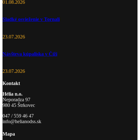
01.08.2026
Sladké osvieženie v Tornali
23.07.2026
Návšteva kúpaliska v Číži
23.07.2026
Kontakt
Hélia n.o.
Neporadza 97
980 45 Štrkovec
047 / 559 46 47
info@helianodss.sk
Mapa