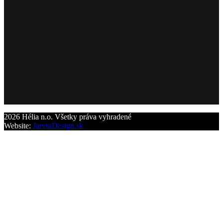
2026 Hélia n.o. Všetky práva vyhradené
Website:
JarvinDesign.sk