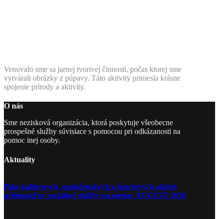
Venovalo sme sa jarnej tvorivej činnosti, počas ktorej sme
vytvárali obrázky z púpavy. Táto aktivity priniesla krásne
spojenie prírody a aktivity.
O nás
Sme nezisková organizácia, ktorá poskytuje všeobecne
prospešné služby súvisiace s pomocou pri odkázanosti na
pomoc inej osoby.
Aktuality
Plán kultúrnych, spoločenských a športových aktivít
prijímateľov sociálnej služby na mesiac AUGUST 2026